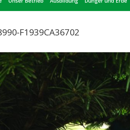
e
Unser Betrieb
Ausbildung
Dünger und Erde
8990-F1939CA36702