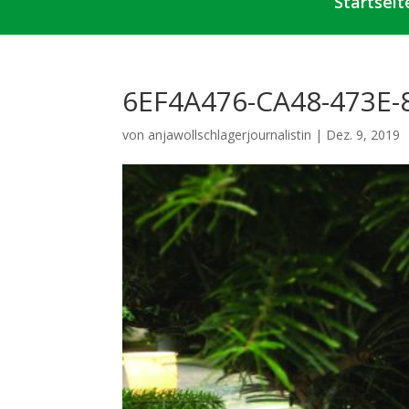
Startseit
6EF4A476-CA48-473E-
von
anjawollschlagerjournalistin
|
Dez. 9, 2019