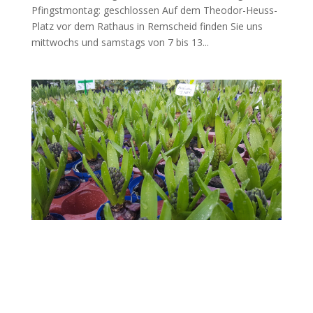
Pfingstmontag: geschlossen Auf dem Theodor-Heuss-
Platz vor dem Rathaus in Remscheid finden Sie uns
mittwochs und samstags von 7 bis 13...
Im Januar nähert sich bei uns langsam der
Frühling.
von
@falkwoll
|
Jan. 1, 2022
|
Frühling
Der Frühling riecht nach Hyazinthen. Diese hier sind