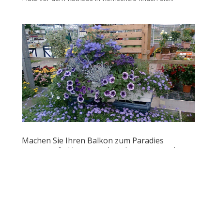
Machen Sie Ihren Balkon zum Paradies
von
anjawollschlagerjournalistin
|
Mai 23, 2025
|
Uncategorized
Jetzt wird’s grün: So zaubern Sie aus Ihrem Balkon ein
blühendes Paradies Anfang Mai ist der perfekte
Moment, um den Balkon in eine grüne Wohlfühloase
zu verwandeln. Die Sonne zeigt sich öfter, die Vögel